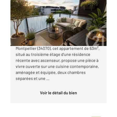
2
63,17 m
, 3 pièces
Ref : 54821
Appartement F3 à vendre
205 000 €
MONTPELLIER - LES GRISETTES Au cœur de
Montpellier (34070), cet appartement de 63m²,
situé au troisième étage d'une résidence
récente avec ascenseur, propose une pièce à
vivre ouverte sur une cuisine contemporaine,
aménagée et équipée, deux chambres
séparées et une ...
Voir le détail du bien