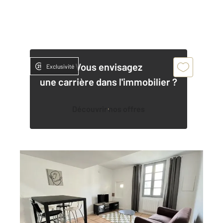
Vous envisagez
Exclusivité
une carrière dans l'immobilier ?
Découvrir nos offres
MONTPELLIER 34
2
41 m
, 3 pièces
Ref : 54828
Appartement F3 à vendre
216 000 €