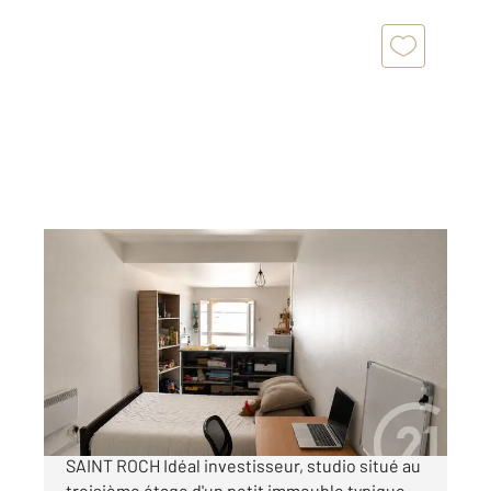
MONTPELLIER 34
2
26,40 m
, 1 pièce
Ref : 54990
Appartement T1 à vendre
96 000 €
EXCLUSIVITE MONTPELLIER ECUSSON secteur
SAINT ROCH Idéal investisseur, studio situé au
troisième étage d'un petit immeuble typique