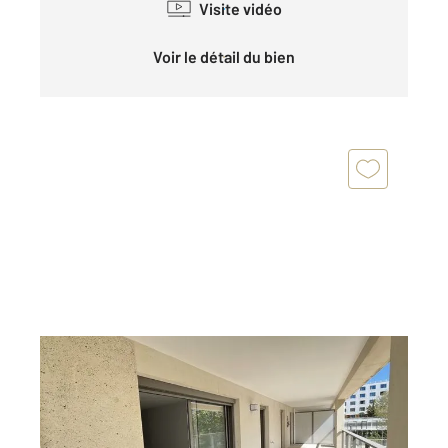
Visite vidéo
Voir le détail du bien
MONTPELLIER 34
2
77 m
, 3 pièces
Ref : 54893
Appartement F3 à vendre