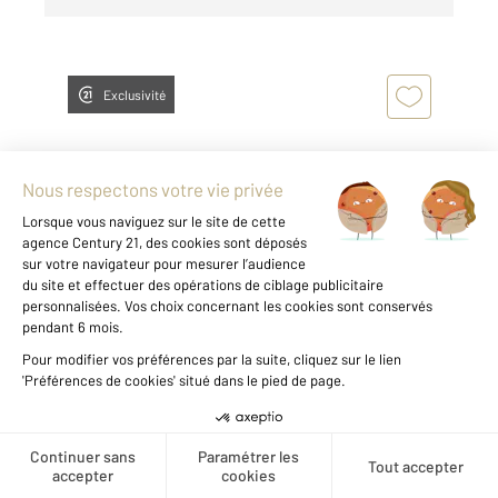
Exclusivité
MONTPELLIER 34
2
22,55 m
, 1 pièce
Ref : 54870
Appartement Studio à vendre
55 000 €
Créer une alerte
MONTPELLIER - CELLENEUVE Nous vous