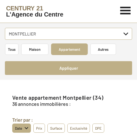
CENTURY 21
L'Agence du Centre
MONTPELLIER
Tous
Maison
Appartement
Autres
Appliquer
Vente appartement Montpellier (34)
36 annonces immobilières :
Trier par :
Date
Prix
Surface
Exclusivité
DPE