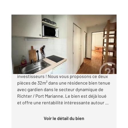
MONTPELLIER 34
2
31,86 m
, 2 pièces
Ref : 54725
Appartement F2 à vendre
129 000 €
Montpellier - Port Marianne Idéal pour
investisseurs ! Nous vous proposons ce deux
pièces de 32m² dans une résidence bien tenue
avec gardien dans le secteur dynamique de
Richter / Port Marianne. Le bien est déjà loué
et offre une rentabilité intéressante autour ...
Voir le détail du bien