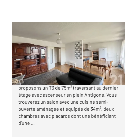
MONTPELLIER 34
2
74,82 m
, 3 pièces
Ref : 54972
Appartement T3 à vendre
295 000 €
MONTPELLIER - ANTIGONE Nous vous
proposons un T3 de 75m² traversant au dernier
étage avec ascenseur en plein Antigone. Vous
trouverez un salon avec une cuisine semi-
ouverte aménagée et équipée de 34m², deux
chambres avec placards dont une bénéficiant
d'une ...