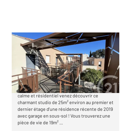
MONTPELLIER 34
2
25,38 m
, 1 pièce
Ref : 54822
Appartement F1 à vendre
119 500 €
Montpellier - La Chamberte Dans un quartier
calme et résidentiel venez découvrir ce
charmant studio de 25m² environ au premier et
dernier étage d'une résidence récente de 2019
avec garage en sous-sol ! Vous trouverez une
pièce de vie de 19m² ...