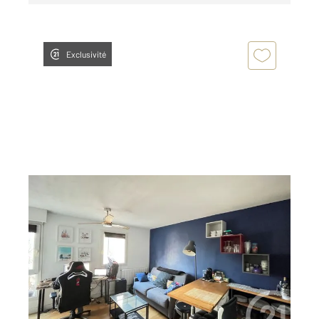
Exclusivité
MONTPELLIER 34
2
23,03 m
, 1 pièce
Ref : 54820
Appartement Studio à vendre
129 000 €
Montpellier Rive du Lez Venez découvrir ce