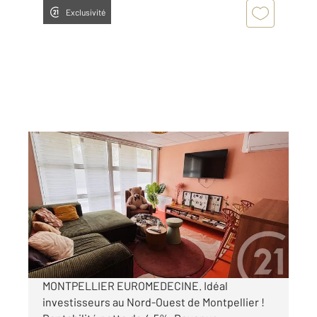
Exclusivité
MONTPELLIER 34
2
18 m
, 1 pièce
Ref : 54349
Appartement F1 à vendre
69 000 €
Visiter le site dédié
MONTPELLIER EUROMEDECINE. Idéal
investisseurs au Nord-Ouest de Montpellier !