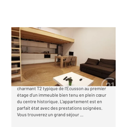
MONTPELLIER 34
2
52,43 m
, 2 pièces
Ref : 54693
Appartement T2 à vendre
248 000 €
Montpellier - Ecusson Venez découvrir ce
charmant T2 typique de l'Ecusson au premier
étage d'un immeuble bien tenu en plein cœur
du centre historique. L'appartement est en
parfait état avec des prestations soignées.
Vous trouverez un grand séjour ...