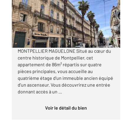
86 m
, 4 pièces
Ref : 54971
Appartement F 4 à vendre
215 000 €
Visiter le site dédié
MONTPELLIER MAGUELONE Situé au cœur du
centre historique de Montpellier, cet
appartement de 86m² répartis sur quatre
pièces principales, vous accueille au
quatrième étage d'un immeuble ancien équipé
d'un ascenseur. Vous découvrirez une entrée
donnant accès à un ...
Voir le détail du bien