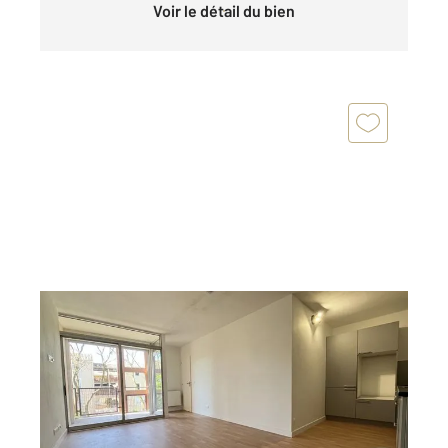
Voir le détail du bien
MONTPELLIER 34
2
52 m
, 3 pièces
Ref : 54787
Appartement F3 à vendre
149 500 €