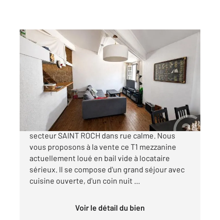
MONTPELLIER 34
2
37,60 m
, 1 pièce
Ref : 54992
Appartement T1 à vendre
107 000 €
EXCLUSIVITE MONTPELLIER - ECUSSON
secteur SAINT ROCH dans rue calme. Nous
vous proposons à la vente ce T1 mezzanine
actuellement loué en bail vide à locataire
sérieux. Il se compose d'un grand séjour avec
cuisine ouverte, d'un coin nuit ...
Voir le détail du bien