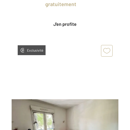
en profitant
gratuitement
des Ventes
Privées CENTURY 21.
J'en profite
Exclusivité
MONTPELLIER 34
2
18,74 m
, 1 pièce
Ref : 54873
Appartement Studio à vendre