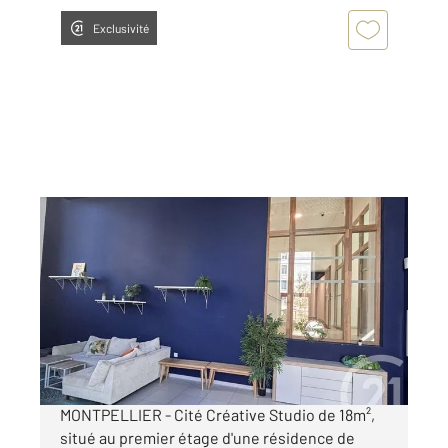
Exclusivité
MONTPELLIER 34
2
18 m
, 1 pièce
Ref : 54966
Appartement Studio à vendre
89 000 €
Visiter le site dédié
MONTPELLIER - Cité Créative Studio de 18m²,
situé au premier étage d'une résidence de