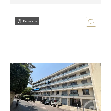
Exclusivité
MONTPELLIER 34
2
57,04 m
, 3 pièces
Ref : 54987
Appartement T3 à vendre
193 000 €
MONTPELLIER - CENTRE VILLE Venez