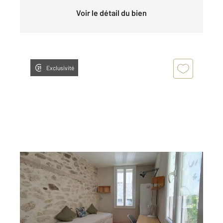
Voir le détail du bien
Exclusivité
MONTPELLIER 34
2
14,01 m
, 1 pièce
Ref : 54956
Appartement F1 à vendre
84 000 €