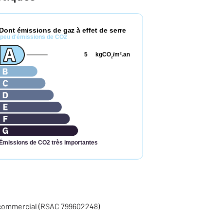
Dont émissions de gaz à effet de serre
peu d'émissions de CO2
5
kgCO
/m
.an
2
2
Émissions de CO2 très importantes
 commercial (RSAC 799602248)