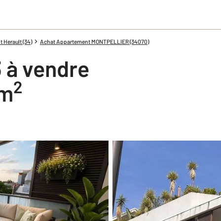
 Herault (34)
Achat Appartement MONTPELLIER (34070)
 à vendre
2
 m