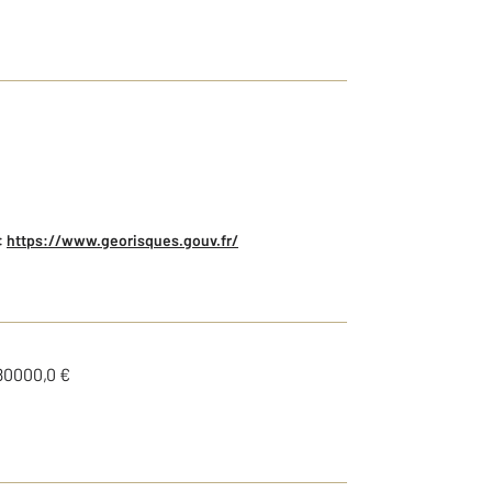
:
https://www.georisques.gouv.fr/
80000,0 €