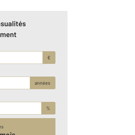
sualités
ement
€
années
%
és
 mois