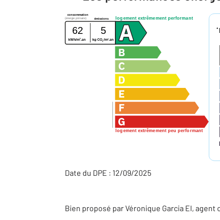
consommation
logement extrêmement performant
(énergie primaire)
émissions
62
5
*
2
2
kWh/m
.an
kg CO
/m
.an
2
logement extrêmement peu performant
Date du DPE : 12/09/2025
Bien proposé par
Véronique
Garcia
EI
, agent