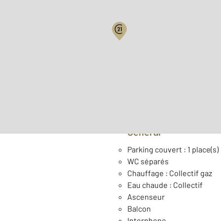
Surface habitable : 63,2 m
ème
Étage : 3
Année construction : 201
Général
Parking couvert : 1 place(s)
WC séparés
Chauffage : Collectif gaz
Eau chaude : Collectif
Ascenseur
Balcon
Interphone