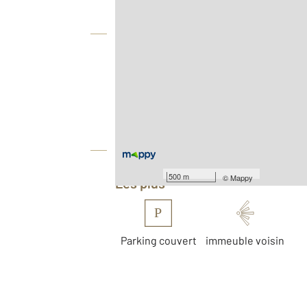
Vue globale
2
Surface totale : 68,9 m
Type d'appartement : F3
Nombre de pièces : 3
[Voir le détail]
Équipements
500 m
©
Mappy
Les plus
P
Parking couvert
immeuble voisin