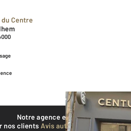
 du Centre
ilhem
4000
ssage
agence
Notre agence est notée
9,4/10
r nos clients
Avis authentifiés par Qualite