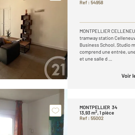
Ref : 54958
MONTPELLIER CELLENEUVE 
tramway station Celleneuve
Business School. Studio m
comprend une entrée, une 
et une salle d ...
Voir 
MONTPELLIER 34
2
13,93 m
, 1 pièce
Ref : 55002