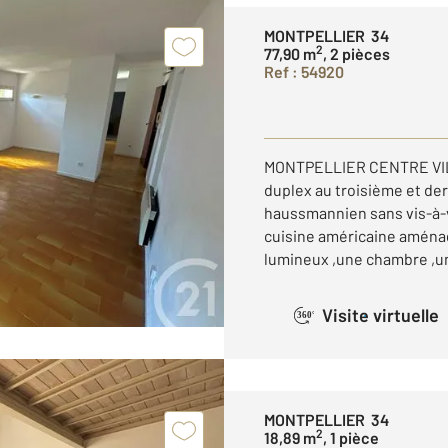
MONTPELLIER 34
2
77,90 m
, 2 pièces
Ref : 54920
MONTPELLIER CENTRE VILL
duplex au troisième et de
haussmannien sans vis-à-
cuisine américaine aména
lumineux ,une chambre ,une
Visite virtuelle
360°
MONTPELLIER 34
2
18,89 m
, 1 pièce