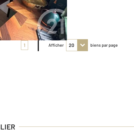
1
Afficher
biens par page
LLIER