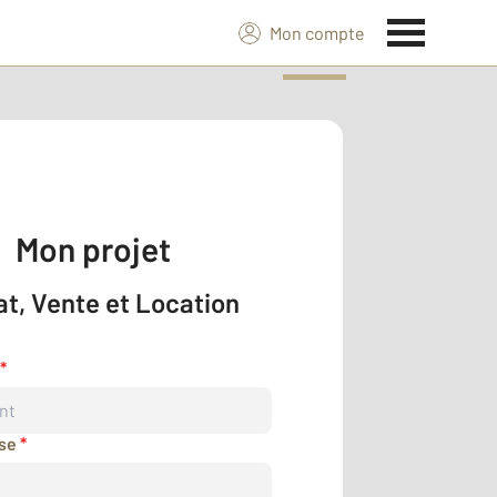
Mon compte
Mon projet
t, Vente et Location
*
sse
*